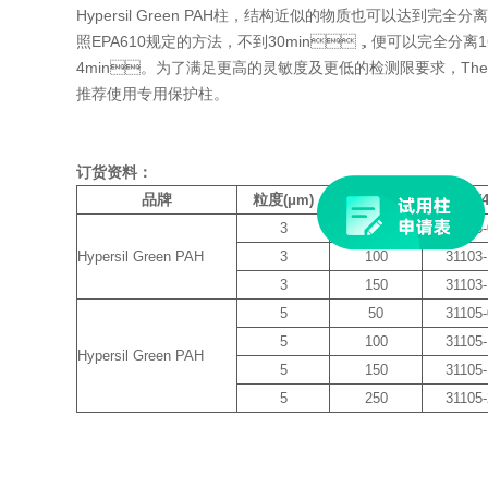
Hypersil Green PAH柱，结构近似的物质也可以达到完全分离
照EPA610规定的方法，不到30min，便可以完全分离16
4min。为了满足更高的灵敏度及更低的检测限要求，Thermo公司
推荐使用专用保护柱。
订货资料：
品牌
粒度
长度
直径
(
μ
m)
(mm)
(
3
50
31103
Hypersil Green PAH
3
100
31103
3
150
31103
5
50
31105
5
100
31105
Hypersil Green PAH
5
150
31105
5
250
31105