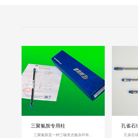
三聚氰胺专用柱
孔雀石
三聚氰胺是一种三嗪类含氮杂环有…
孔雀石绿