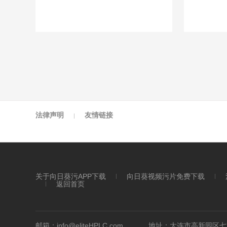
法律声明
友情链接
关于向日葵污APP下载
向日葵视频污片免费下载
返回首页
邮箱：info@eliteHPLC.com
地址：大连市高新园区七